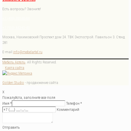
Есть вопросы? Звоните!
+7 (499) 391-80-64
+7 (910) 442-41-40
Москва, Нахимовский Проспект дом 24. ТВК Экспострой. Павильон 3. Стенд
281
E-mail:
info@mebelartel.ru
Мебель Артель
. All Rights Reserved.
Карта сайта
Golden Studio
- продвижение сайта
X
Пожалуйста, заполните все поля
Имя *
Телефон *
Комментарий
Отправить